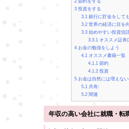
2
節約をする
3
投資をする
3.1
銀行に貯金をして
3.2
世界の経済に目を
3.3
始めやすい投資信
3.3.1
オススメ証券
4
お金の勉強をしよう
4.1
オススメ書籍一覧
4.1.1
節約
4.1.2
投資
5
お金は自然には増えない
5.1
共有:
5.2
関連
年収の高い会社に就職・転