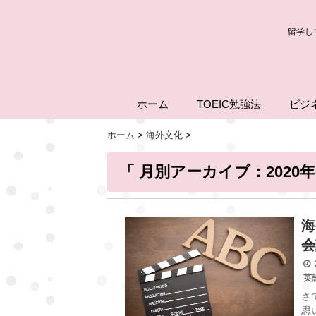
留学し
ホーム
TOEIC勉強法
ビジ
ホーム
>
海外文化
>
「 月別アーカイブ：2020年
海
会
2
英
さ
思