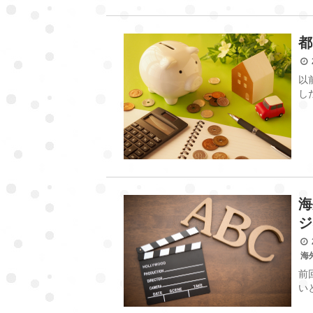
都
2
以
し
海
ジ
2
海
前
い