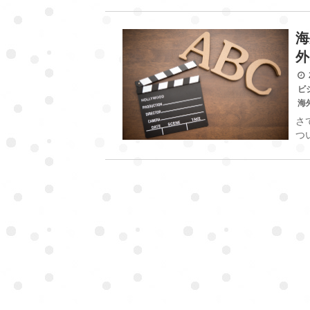
海
外
2
ビ
海
さ
つ