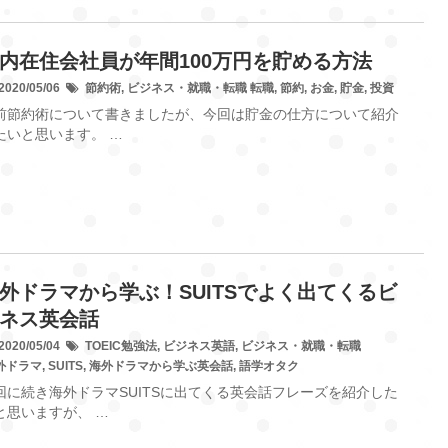
内在住会社員が年間100万円を貯める方法
020/05/06
節約術
,
ビジネス・就職・転職
転職
,
節約
,
お金
,
貯金
,
投資
前節約術について書きましたが、今回は貯金の仕方について紹介
たいと思います。 …
外ドラマから学ぶ！SUITSでよく出てくるビ
ネス英会話
020/05/04
TOEIC勉強法
,
ビジネス英語
,
ビジネス・就職・転職
外ドラマ
,
SUITS
,
海外ドラマから学ぶ英会話
,
語学オタク
回に続き海外ドラマSUITSに出てくる英会話フレーズを紹介した
と思いますが、 …