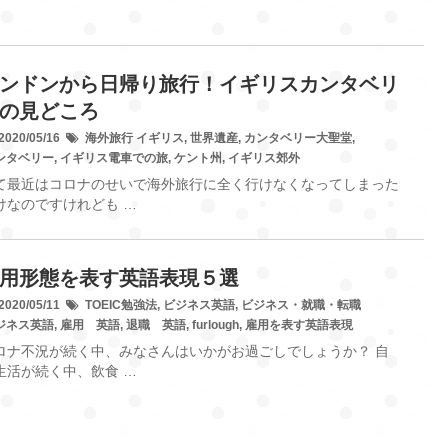
ンドンから日帰り旅行！イギリスカンタベリ
の見どころ
020/05/16
海外旅行
イギリス
,
世界遺産
,
カンタベリー大聖堂
,
ンタベリー
,
イギリス電車での旅
,
ケント州
,
イギリス郊外
て最近はコロナのせいで海外旅行に全く行けなくなってしまった
けなのですけれども …
用形態を表す英語表現５選
020/05/11
TOEIC勉強法
,
ビジネス英語
,
ビジネス・就職・転職
ジネス英語
,
雇用 英語
,
退職 英語
,
furlough
,
雇用を表す英語表現
ロナ不況が続く中、みなさんはいかがお過ごしでしょうか？ 自
生活が続く中、飲食 …