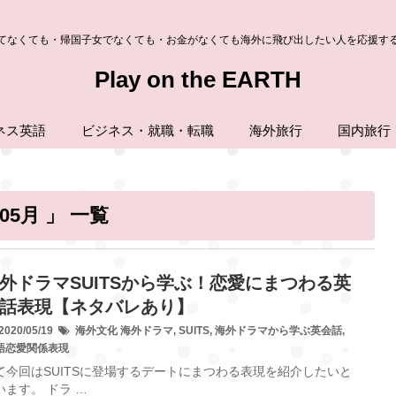
てなくても・帰国子女でなくても・お金がなくても海外に飛び出したい人を応援す
Play on the EARTH
ネス英語
ビジネス・就職・転職
海外旅行
国内旅行
05月 」 一覧
外ドラマSUITSから学ぶ！恋愛にまつわる英
話表現【ネタバレあり】
020/05/19
海外文化
海外ドラマ
,
SUITS
,
海外ドラマから学ぶ英会話
,
語恋愛関係表現
て今回はSUITSに登場するデートにまつわる表現を紹介したいと
います。 ドラ …