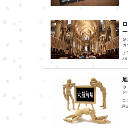
ロ
ー
2
カ
さ
わ
雇
2
ビ
コ
粛