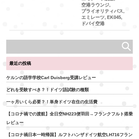
空港ラウンジ
,
プライオリティパス
,
エミレーツ
,
EK045
,
ドバイ空港
最近の投稿
ケルンの語学学校Carl Duisberg受講レビュー
どれを受験すべき？！ドイツ語試験の種類
一ヶ月いくら必要？！単身ドイツ在住の生活費
【コロナ禍での渡航】全日空NH223便羽田→フランクフルト搭乗
レビュー
【コロナ禍日本一時帰国】ルフトハンザドイツ航空LH716フラン