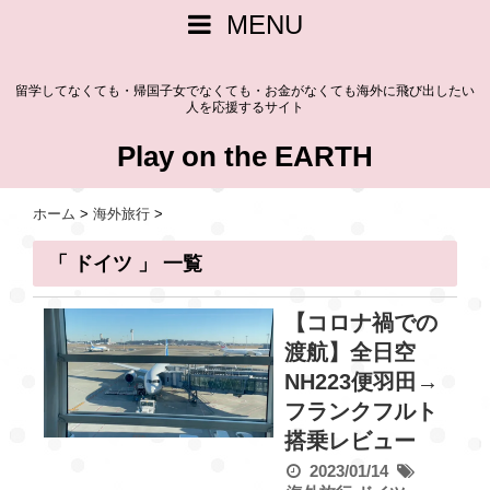
MENU
留学してなくても・帰国子女でなくても・お金がなくても海外に飛び出したい
人を応援するサイト
Play on the EARTH
ホーム
>
海外旅行
>
「 ドイツ 」 一覧
【コロナ禍での
渡航】全日空
NH223便羽田→
フランクフルト
搭乗レビュー
2023/01/14