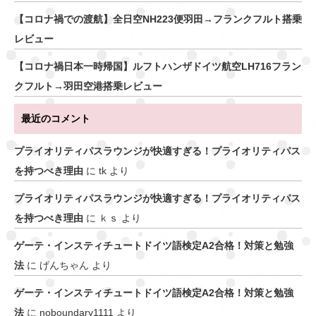
【コロナ禍での渡航】全日空NH223便羽田→フランクフルト搭乗
レビュー
【コロナ禍日本一時帰国】ルフトハンザドイツ航空LH716フラン
クフルト→羽田空港搭乗レビュー
最近のコメント
プライオリティパスラウンジが快適すぎる！プライオリティパス
を持つべき理由
に
tk
より
プライオリティパスラウンジが快適すぎる！プライオリティパス
を持つべき理由
に
ｋｓ
より
ゲーテ・インスティチュートドイツ語検定A2合格！対策と勉強
法
に
げんちゃん
より
ゲーテ・インスティチュートドイツ語検定A2合格！対策と勉強
法
に
noboundary1111
より