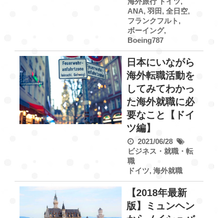
海外旅行
ドイツ
,
ANA
,
羽田
,
全日空
,
フランクフルト
,
ボーイング
,
Boeing787
日本にいながら
海外転職活動を
してみてわかっ
た海外就職に必
要なこと【ドイ
ツ編】
2021/06/28
ビジネス・就職・転
職
ドイツ
,
海外就職
【2018年最新
版】ミュンヘン