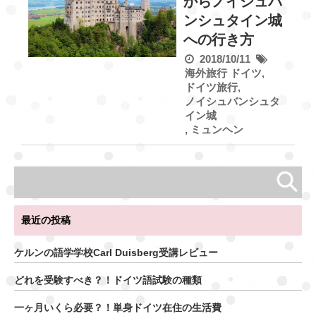
からノイシュバ
ンシュタイン城
への行き方
2018/10/11
海外旅行
ドイツ
,
ドイツ旅行
,
ノイシュバンシュタ
イン城
,
ミュンヘン
最近の投稿
ケルンの語学学校Carl Duisberg受講レビュー
どれを受験すべき？！ドイツ語試験の種類
一ヶ月いくら必要？！単身ドイツ在住の生活費